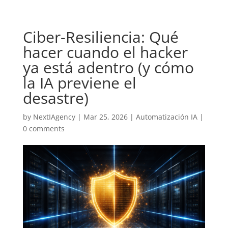
Ciber-Resiliencia: Qué
hacer cuando el hacker
ya está adentro (y cómo
la IA previene el
desastre)
by
NextIAgency
|
Mar 25, 2026
|
Automatización IA
|
0 comments