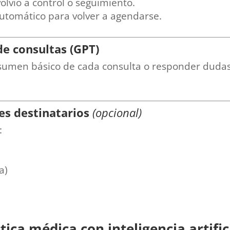
lvió a control o seguimiento.
automático para volver a agendarse.
e consultas (GPT)
esumen básico de cada consulta o responder duda
es destinatarios
(opcional)
:
a)
tica médica con inteligencia artific