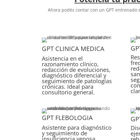
Ahora podés contar con un GPT entrenado en
GP
GPT CLINICA MEDICA
Re
Asistencia en el
fre
razonamiento clínico,
red
redacción de evoluciones,
san
diagnóstico diferencial y
seg
seguimiento de patologías
con
crónicas. Ideal para
cla
consultorio general.
GPT FLEBOLOGIA
GP
Asistente para diagnóstico
Dis
y seguimiento de
eje
insuficiencia venosa,
reh