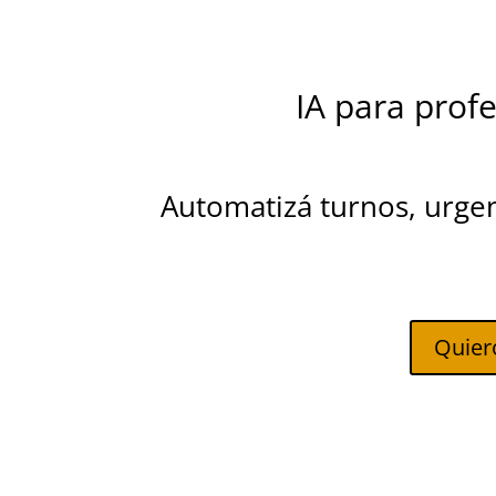
IA para prof
Automatizá turnos, urgenc
Quier