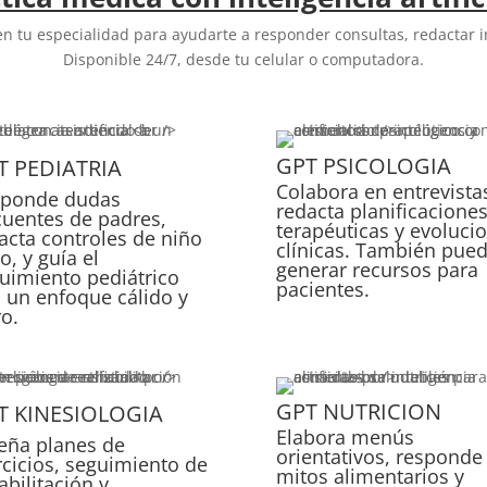
 tu especialidad para ayudarte a responder consultas, redactar ind
Disponible 24/7, desde tu celular o computadora.
GPT PSICOLOGIA
T PEDIATRIA
Colabora en entrevista
sponde dudas
redacta planificacione
cuentes de padres,
terapéuticas y evoluci
acta controles de niño
clínicas. También pue
o, y guía el
generar recursos para
uimiento pediátrico
pacientes.
 un enfoque cálido y
ro.
GPT NUTRICION
T KINESIOLOGIA
Elabora menús
eña planes de
orientativos, responde
rcicios, seguimiento de
mitos alimentarios y
abilitación y